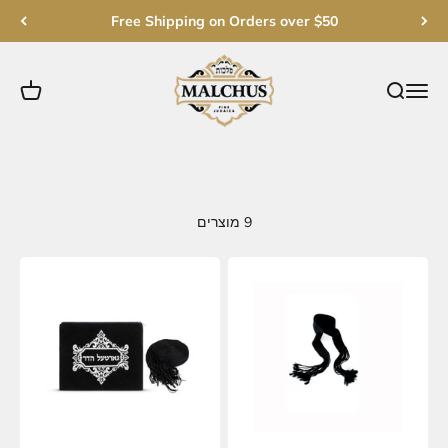
ילוג לתוכן
Free Shipping on Orders over $50
Malchut Judaica
פתח חיפוש
פתח תפריט ניווט
פתח עגל
9 מוצרים